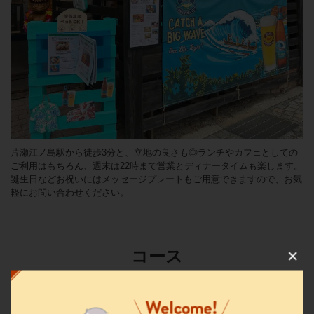
片瀬江ノ島駅から徒歩3分と、立地の良さも◎ランチやカフェとしての
ご利用はもちろん、週末は22時まで営業とディナータイムも楽します。
誕生日などお祝いにはメッセージプレートもご用意できますので、お気
軽にお問い合わせください。
この店舗情報をシェアする
コース
江ノ島の海が見えるハワイアンカフェレストラン
MAHALO 江ノ島店
3500円☆江ノ島店限定☆MAHALOコース！全8
品【歓送迎会、お祝いに】
神奈川県藤沢市片瀬海岸１-12-7シルフィードタワー1F