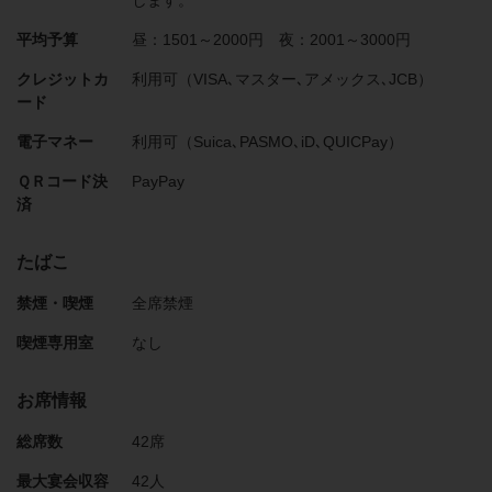
します。
平均予算
昼：1501～2000円 夜：2001～3000円
クレジットカ
利用可（VISA､マスター､アメックス､JCB）
ード
電子マネー
利用可（Suica､PASMO､iD､QUICPay）
ＱＲコード決
PayPay
済
たばこ
禁煙・喫煙
全席禁煙
喫煙専用室
なし
お席情報
総席数
42席
最大宴会収容
42人