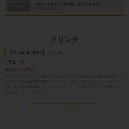
※要事前予約！ご予約の際、必ずご希望のメッセージ
利用条件
をご記入ください。
ドリンク
【Alcohol Drink】ビール
コナビール
ALL1078円(税込)
【ビッグウェーブ】Alc(ABV):4.4% 1番人気！柑橘系の香りと酸味が特徴/【ロ
ングボード】Alc(ABV):4.5% ラガータイプの苦みも強くなくクセのない/【ハ
ナレイ】Alc(ABV):4.5% パッションフルーツ・グァバ・オレンジが原料でと
てもフルーティーなビール
もっと見る