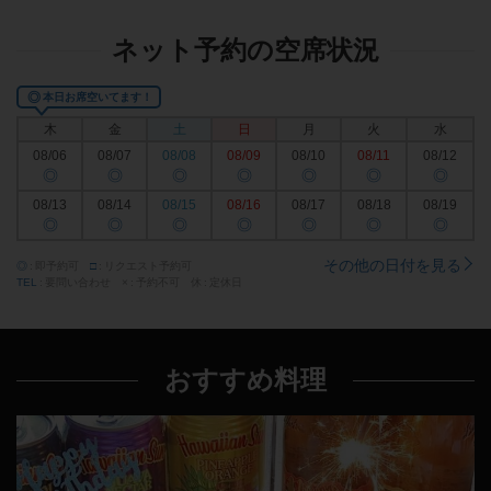
ネット予約の空席状況
◎
本日お席空いてます！
木
金
土
日
月
火
水
08/06
08/07
08/08
08/09
08/10
08/11
08/12
◎
◎
◎
◎
◎
◎
◎
08/13
08/14
08/15
08/16
08/17
08/18
08/19
◎
◎
◎
◎
◎
◎
◎
その他の日付を見る
◎
即予約可
□
リクエスト予約可
TEL
要問い合わせ
×
予約不可
休
定休日
おすすめ料理