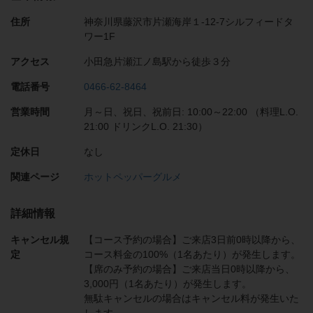
住所
神奈川県藤沢市片瀬海岸１-12-7シルフィードタ
ワー1F
アクセス
小田急片瀬江ノ島駅から徒歩３分
電話番号
0466-62-8464
営業時間
月～日、祝日、祝前日: 10:00～22:00 （料理L.O.
21:00 ドリンクL.O. 21:30）
定休日
なし
関連ページ
ホットペッパーグルメ
詳細情報
キャンセル規
【コース予約の場合】ご来店3日前0時以降から、
定
コース料金の100%（1名あたり）が発生します。
【席のみ予約の場合】ご来店当日0時以降から、
3,000円（1名あたり）が発生します。
無駄キャンセルの場合はキャンセル料が発生いた