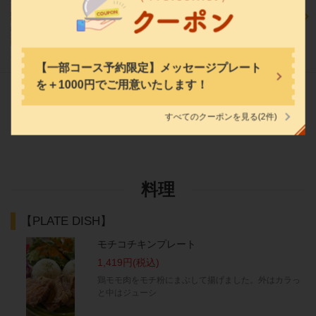
8品
2名
～
https://mahaloenoshimaten.owst.jp/
3,500円
(税込)
お店情報をコピー
+2000円(税込)で飲み放題/+2500円(税込)で生ビール付き飲み放題に変更可♪
【一部コース予約限定】メッセージプレート
を＋1000円でご用意いたします！
一覧へ
(1)
すべてのクーポンを見る
(2件)
閉じる
料理
【PLATE DISH】
モチコチキンプレート
1,419円
(税込)
鶏モモ肉をモチ粉にまぶして揚げました。外はカラっ
と中はジューシ